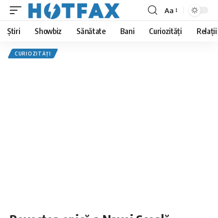
Aa
Font
Resizer
Știri
Showbiz
Sănătate
Bani
Curiozități
Relații
CURIOZITĂȚI