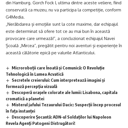
din Hamburg. Gorch Fock I, ultima dintre aceste veliere, fiind
conservată ca muzeu, nu va participa la competiție, conform
G4Media.
„Nerăbdarea și emoțiile sunt la cote maxime, dar echipajul
este determinat să ofere tot ce au mai bun în această
provocare care urmează!”, a concluzionat echipajul Navei
Școală „Mircea”, pregătit pentru noi aventuri și experiențe în
această călătorie epică pe valurile Atlanticului.
Microroboții care Înoată și Comunică: O Revoluție
Tehnologică în Lumea Acvatică
Secretele creierului: Cum interpretează imagini și
formează percepția vizuală
Descoperă orașele colorate ale lumii: Lisabona, capitala
cromatică a planetei
Misterul jafului Tezaurului Dacic: Suspecții încep procesul
în fața instanței
Descoperire Șocantă: ADN-ul Soldaților lui Napoleon
Revela Agenți Patogeni Distrugători!