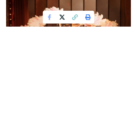
Cazino Mon Amour: Povestea Spectacolului
Unic de la Cazinoul Constanța
Într-un cadru impresionant, cu o istorie bogată și un farmec
aparte, Cazinoul Constanța găzduiește unul dintre cele mai
captivante spectacole culturale și artistice: „Cazino Mon
Amour”. Cu deja 10 reprezentații sold-out și peste 2000 de