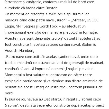
întreținere și curățenie, conform jurnalului de bord care
surprinde călătoria către Boston.
Un moment de referință a avut loc la apusul zilei de
miercuri, când cele patru nave „surori” – „Mircea”, USCGC
Eagle, NRP Sagres și Gorch Fock – au efectuat un
impresionant exercițiu de manevre și evoluții în formație.
Aceste nave sunt denumite „surori” datorită faptului că au
fost construite în același celebru șantier naval, Blohm &
Voss din Hamburg.
„Patru nave construite în același șantier naval, unite de o
tradiție maritimă ce a traversat zeci de generații de marinari,
continuă să aducă împreună oameni și națiuni pe valuri.
Momentul a fost salutat cu entuziasm de către toate
echipajele participante și va rămâne una dintre amintirile de
neuitat ale acestui marș de instrucție”, conform jurnalului de
bord.
În ziua de joi, navele au luat startul în regata „Trofeul celor
5 surori”, destinată velierelor construite după același proiect