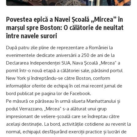
Povestea epică a Navei Școală „Mircea” în
marșul spre Boston: O călătorie de neuitat
între navele surori
După patru zile pline de reprezentare a României la
evenimentele dedicate aniversării a 250 de ani de la
Declararea Independenței SUA, Nava Școală „Mircea” a
pornit într-o nouă etapă a călătoriei sale, părăsind portul
New York și îndreptându-se către Boston, conform
informațiilor oferite de echipaj în cel mai recent jurnal de
bord publicat pe pagina lor de Facebook.
Pe măsură ce părăseau în urmă silueta Manhattanului și
podul Verrazzano, „Mircea” s-a alăturat unui grup
impresionant de veliere-școală care se îndreptau către
același destinație. La bord, activitățile cotidiene au revenit la
normal, echipajul desfășurând exerciții practice și lucrări de