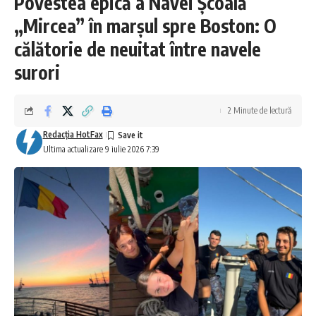
Povestea epică a Navei Școală
„Mircea” în marșul spre Boston: O
călătorie de neuitat între navele
surori
2 Minute de lectură
Redacţia HotFax
Ultima actualizare 9 iulie 2026 7:39