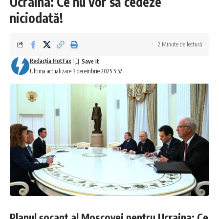
Ucraina: Ce nu vor să cedeze
niciodată!
2 Minute de lectură
Redacţia HotFax
Ultima actualizare 3 decembrie 2025 5:52
Planul șocant al Moscovei pentru Ucraina: Ce