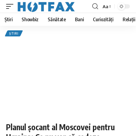
Aa
Font
Resizer
Știri
Showbiz
Sănătate
Bani
Curiozități
Relații
ȘTIRI
Planul șocant al Moscovei pentru