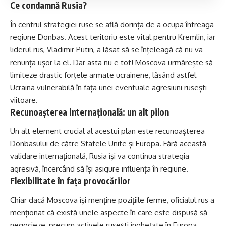
Ce condamnă Rusia?
În centrul strategiei ruse se află dorința de a ocupa întreaga
regiune Donbas. Acest teritoriu este vital pentru Kremlin, iar
liderul rus, Vladimir Putin, a lăsat să se înțeleagă că nu va
renunța ușor la el. Dar asta nu e tot! Moscova urmărește să
limiteze drastic forțele armate ucrainene, lăsând astfel
Ucraina vulnerabilă în fața unei eventuale agresiuni rusești
viitoare.
Recunoașterea internațională: un alt pilon
Un alt element crucial al acestui plan este recunoașterea
Donbasului de către Statele Unite și Europa. Fără această
validare internațională, Rusia își va continua strategia
agresivă, încercând să își asigure influența în regiune.
Flexibilitate în fața provocărilor
Chiar dacă Moscova își menține pozițiile ferme, oficialul rus a
menționat că există unele aspecte în care este dispusă să
negocieze, precum activele rusești înghețate în Europa.