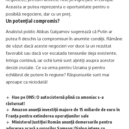
Aceasta ar putea reprezenta o oportunitate pentru o
posibilă negociere, dar cu un preț.
Un potențial compromis?
Analistul politic Abbas Galyamov sugerează că Putin ar
putea fi deschis la compromisuri în anumite condiții. Rămâne
de văzut dacă aceste negocieri vor duce la un rezultat
favorabil sau dacă vor escalada tensiunile deja existente.
Intriga continuă, iar ochii lumii sunt ațintiți asupra acestor
decizii cruciale. Ce va urma pentru Ucraina și pentru
echilibrul de putere în regiune? Răspunsurile sunt mai
aproape ca niciodată!
Hao pe DN5: O autocisternă plină cu amoniac s-a
răsturnat!
Amazon anunță investiții majore de 15 miliarde de euro în
Franța pentru extinderea operațiunilor sale
Ministerul Justiției Român anunță demersurile pentru
aducerea acasă a surorilor Samson: Dialog intens cu