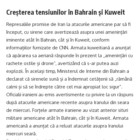
Creșterea tensiunilor în Bahrain și Kuweit
Represaliile promise de Iran la atacurile americane par să fi
început, cu sirene care avertizează asupra unei amenințări
iminente atât în Bahrain, cât și în Kuweit, conform
informațiilor furnizate de CNN. Armata kuweitiană a anunțat
că apărarea sa aeriană răspunde în prezent la „amenințări cu
rachete ostile și drone”, avertizând că s-ar putea auzi
explozii. În același timp, Ministerul de Interne din Bahrain a
declarat că sirenele sună și a îndemnat cetățenii să „rămână
calmi și să se îndrepte către cel mai apropiat loc sigur”.
Oficialii iranieni au emis avertismente cu privire la un răspuns
după atacurile americane recente asupra Iranului din seara
de miercuri. Forțele armate iraniene au vizat anterior situri
militare americane atât în Bahrain, cât și în Kuweit. Armata
americană a anunțat că a reluat atacurile asupra Iranului
miercuri seară.