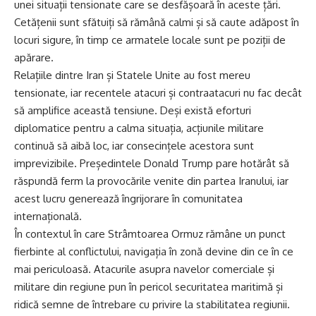
unei situații tensionate care se desfășoară în aceste țări.
Cetățenii sunt sfătuiți să rămână calmi și să caute adăpost în
locuri sigure, în timp ce armatele locale sunt pe poziții de
apărare.
Relațiile dintre Iran și Statele Unite au fost mereu
tensionate, iar recentele atacuri și contraatacuri nu fac decât
să amplifice această tensiune. Deși există eforturi
diplomatice pentru a calma situația, acțiunile militare
continuă să aibă loc, iar consecințele acestora sunt
imprevizibile. Președintele Donald Trump pare hotărât să
răspundă ferm la provocările venite din partea Iranului, iar
acest lucru generează îngrijorare în comunitatea
internațională.
În contextul în care Strâmtoarea Ormuz rămâne un punct
fierbinte al conflictului, navigația în zonă devine din ce în ce
mai periculoasă. Atacurile asupra navelor comerciale și
militare din regiune pun în pericol securitatea maritimă și
ridică semne de întrebare cu privire la stabilitatea regiunii.