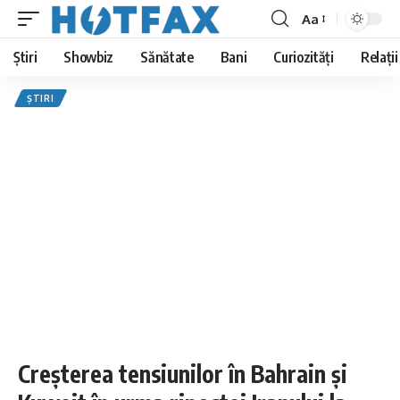
Aa
Font
Resizer
Știri
Showbiz
Sănătate
Bani
Curiozități
Relații
ȘTIRI
Creșterea tensiunilor în Bahrain și