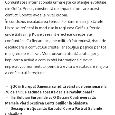
Comunitatea internațională urmărește cu atenție evoluțiile
din Golful Persic, conștientă de impactul pe care acest
conflict îl poate avea la nivel global.
În concluzie, escaladarea tensiunilor dintre Iran și Statele
Unite se reflectă în mod clar în regiunea Golfului Persic,
unde Bahrain și Kuweit resimt efectele directe ale
confruntării. Cu fiecare acțiune militară întreprinsă, riscul de
escaladare a conflictului crește, iar soluțiile pașnice par tot
mai greu de realizat. Monitorizarea atentă a situației și
implicarea activă a comunității internaționale devin
imperativul momentului pentru a evita o escaladare majoră
a conflictului în regiune.
ȘOC în Europa! Danemarca ridică vârsta de pensionare la
70 de ani: Ce ascunde această decizie revoluționară?
Ilie Bolojan Surprinde cu O Decizie Controversată:
Mamele Pierd Scutirea Contribuțiilor la Sănătate
Descoperire Șocantă: Bărbatul Care a Păstrat Salariile
Colegilor!