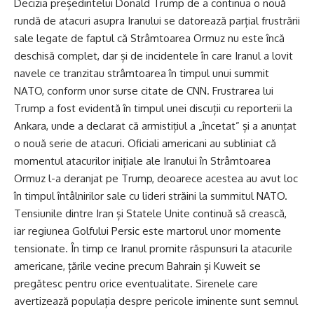
Decizia președintelui Donald Trump de a continua o nouă
rundă de atacuri asupra Iranului se datorează parțial frustrării
sale legate de faptul că Strâmtoarea Ormuz nu este încă
deschisă complet, dar și de incidentele în care Iranul a lovit
navele ce tranzitau strâmtoarea în timpul unui summit
NATO, conform unor surse citate de CNN. Frustrarea lui
Trump a fost evidentă în timpul unei discuții cu reporterii la
Ankara, unde a declarat că armistițiul a „încetat” și a anunțat
o nouă serie de atacuri. Oficiali americani au subliniat că
momentul atacurilor inițiale ale Iranului în Strâmtoarea
Ormuz l-a deranjat pe Trump, deoarece acestea au avut loc
în timpul întâlnirilor sale cu lideri străini la summitul NATO.
Tensiunile dintre Iran și Statele Unite continuă să crească,
iar regiunea Golfului Persic este martorul unor momente
tensionate. În timp ce Iranul promite răspunsuri la atacurile
americane, țările vecine precum Bahrain și Kuweit se
pregătesc pentru orice eventualitate. Sirenele care
avertizează populația despre pericole iminente sunt semnul