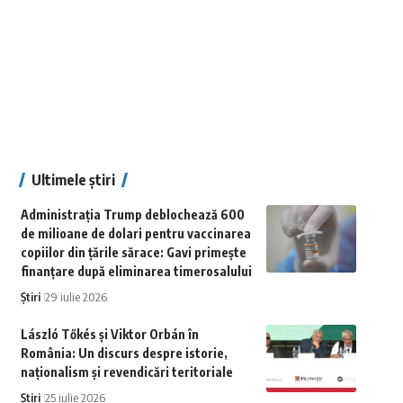
Ultimele știri
Administrația Trump deblochează 600
de milioane de dolari pentru vaccinarea
copiilor din țările sărace: Gavi primește
finanțare după eliminarea timerosalului
Știri
29 iulie 2026
László Tőkés și Viktor Orbán în
România: Un discurs despre istorie,
naționalism și revendicări teritoriale
Știri
25 iulie 2026