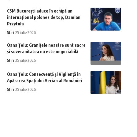
CSM București aduce în echipă un
internațional polonez de top, Damian
Przytuła
Știri
25 iulie 2026
Oana Țoiu: Granițele noastre sunt sacre
și suveranitatea nu este negociabilă
Știri
25 iulie 2026
Oana Țoiu: Consecvență și Vigilență în
Apărarea Spațiului Aerian al României
Știri
25 iulie 2026