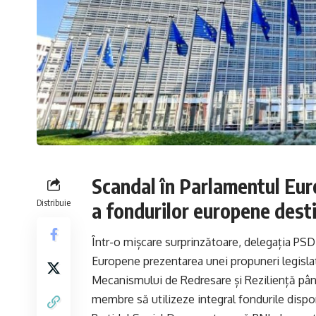
Scandal în Parlamentul Eu
Distribuie
a fondurilor europene dest
Într-o mișcare surprinzătoare, delegația PS
Europene prezentarea unei propuneri legisla
Mecanismului de Redresare și Reziliență până
membre să utilizeze integral fondurile disponi