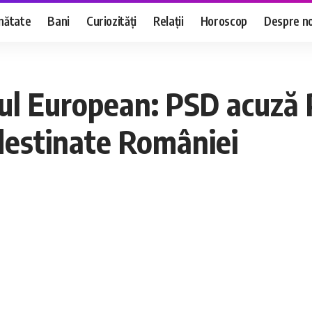
nătate
Bani
Curiozități
Relații
Horoscop
Despre no
ul European: PSD acuză 
destinate României