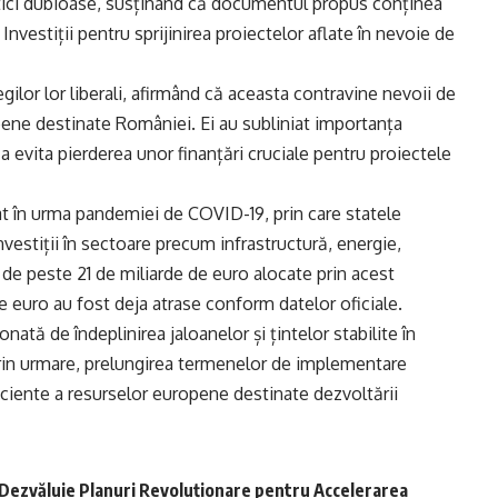
tici dubioase, susținând că documentul propus conținea
Investiții pentru sprijinirea proiectelor aflate în nevoie de
gilor lor liberali, afirmând că aceasta contravine nevoii de
ene destinate României. Ei au subliniat importanța
 evita pierderea unor finanțări cruciale pentru proiectele
 în urma pandemiei de COVID-19, prin care statele
estiții în sectoare precum infrastructură, energie,
 de peste 21 de miliarde de euro alocate prin acest
e euro au fost deja atrase conform datelor oficiale.
nată de îndeplinirea jaloanelor și țintelor stabilite în
rin urmare, prelungirea termenelor de implementare
ficiente a resurselor europene destinate dezvoltării
 Dezvăluie Planuri Revoluționare pentru Accelerarea