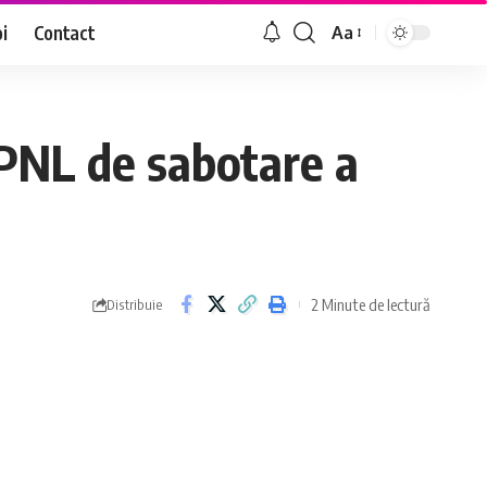
i
Contact
Aa
Font
Resizer
PNL de sabotare a
2 Minute de lectură
Distribuie