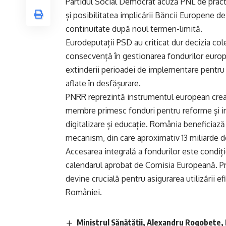
Partidul Social Democrat acuză PNL de prac
și posibilitatea implicării Băncii Europene de 
continuitate după noul termen-limită.
Eurodeputații PSD au criticat dur decizia cole
consecvență în gestionarea fondurilor europ
extinderii perioadei de implementare pentru a
aflate în desfășurare.
PNRR reprezintă instrumentul european creat
membre primesc fonduri pentru reforme și inv
digitalizare și educație. România beneficiază
mecanism, din care aproximativ 13 miliarde d
Accesarea integrală a fondurilor este condițio
calendarul aprobat de Comisia Europeană. P
devine crucială pentru asigurarea utilizării e
României.
Ministrul Sănătății, Alexandru Rogobete,