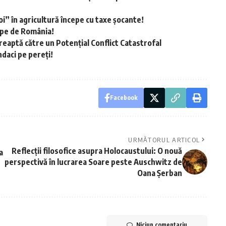
i” în agricultură începe cu taxe șocante!
ape de România!
dreaptă către un Potențial Conflict Catastrofal
ndaci pe pereți!
Facebook
URMĂTORUL ARTICOL
Reflecții filosofice asupra Holocaustului: O nouă
a
perspectivă în lucrarea Soare peste Auschwitz de
Oana Șerban
Niciun comentariu