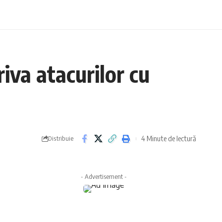
iva atacurilor cu
4 Minute de lectură
Distribuie
- Advertisement -