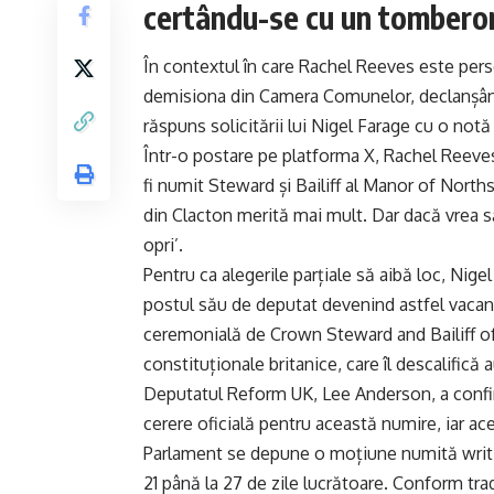
certându-se cu un tombero
În contextul în care Rachel Reeves este pers
demisiona din Camera Comunelor, declanșând 
răspuns solicitării lui Nigel Farage cu o not
Într-o postare pe platforma X, Rachel Reeves 
fi numit Steward și Bailiff al Manor of Norths
din Clacton merită mai mult. Dar dacă vrea s
opri’.
Pentru ca alegerile parțiale să aibă loc, Ni
postul său de deputat devenind astfel vacant.
ceremonială de Crown Steward and Bailiff of
constituționale britanice, care îl descalifică
Deputatul Reform UK, Lee Anderson, a confir
cerere oficială pentru această numire, iar ac
Parlament se depune o moțiune numită writ, 
21 până la 27 de zile lucrătoare. Conform trad