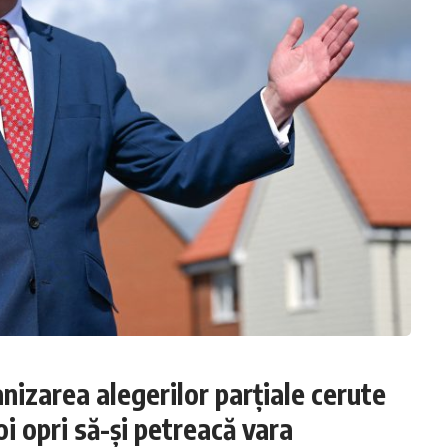
izarea alegerilor parțiale cerute
oi opri să-și petreacă vara