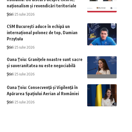
naționalism și revendicări teritoriale
Știri
25 iulie 2026
CSM București aduce în echipă un
internațional polonez de top, Damian
Przytuła
Știri
25 iulie 2026
Oana Țoiu: Granițele noastre sunt sacre
și suveranitatea nu este negociabilă
Știri
25 iulie 2026
Oana Țoiu: Consecvență și Vigilență în
Apărarea Spațiului Aerian al României
Știri
25 iulie 2026