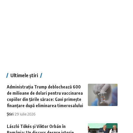
Ultimele știri
Administrația Trump deblochează 600
de milioane de dolari pentru vaccinarea
copiilor din țările sărace: Gavi primește
finanțare după eliminarea timerosalului
Știri
29 iulie 2026
László Tőkés și Viktor Orbán în
România: Un discurs despre istorie,