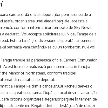
n’
oana care acordă oficial deputaților permisiunea de a
astfel organizarea unei alegeri parțiale, aceasta a
ă ironică, conform informațiilor furnizate de Sky News.
a declarat: ‘Voi accepta solicitarea lui Nigel Farage de a
tead. Este o farsă și o diversiune disperată, iar oamenii
ă-și petreacă vara certându-se cu un tomberon, nu-l voi
gel Farage trebuie să părăsească oficial Camera Comunelor,
 Acest lucru se realizează prin numirea sa în funcția
 the Manor of Northstead, conform tradiției
 automat din calitatea de deputat.
mat că Farage i-a trimis cancelarului Rachel Reeves o
easta a agreat solicitarea. După ce locul devine vacant, în
care ordonă organizarea alegerilor parțiale în termen de
iției, alegerile din Regatul Unit se desfășoară de obicei