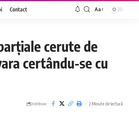
i
Contact
Aa
Font
Resizer
parțiale cerute de
 vara certându-se cu
2 Minute de lectură
Distribuie