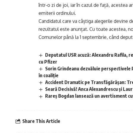
într-o zi de joi, iar în cazul de față, acestea
emiterii ordinului.
Candidatul care va câștiga alegerile devine 
rezultatul este anunțat. Cu toate acestea, n
Comunelor până la 1 septembrie, când deputaț
Deputatul USR acuză: Alexandru Rafila, r
cu Pfizer
Sorin Grindeanu dezvăluie perspectivele PS
în coaliție
Accident Dramatic pe Transfăgărășan: Trei
Seară Decisivă! Anca Alexandrescu și Lau
Rareș Bogdan lansează un avertisment c
Share This Article