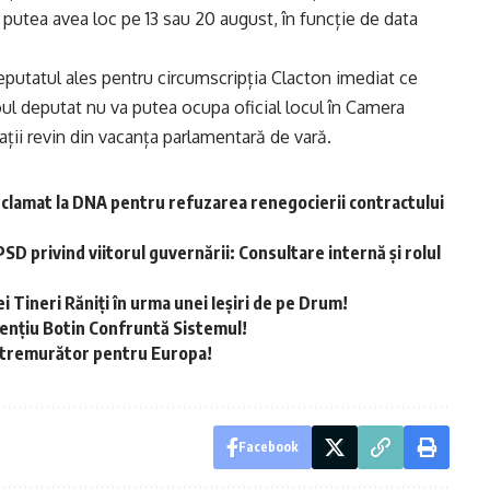
 ar putea avea loc pe 13 sau 20 august, în funcție de data
deputatul ales pentru circumscripția Clacton imediat ce
oul deputat nu va putea ocupa oficial locul în Camera
ii revin din vacanța parlamentară de vară.
eclamat la DNA pentru refuzarea renegocierii contractului
D privind viitorul guvernării: Consultare internă și rolul
 Tineri Răniți în urma unei Ieşiri de pe Drum!
rențiu Botin Confruntă Sistemul!
utremurător pentru Europa!
Facebook