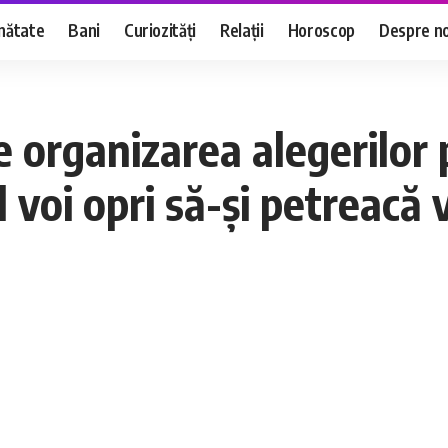
nătate
Bani
Curiozități
Relații
Horoscop
Despre no
 organizarea alegerilor 
l voi opri să-și petreacă