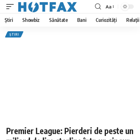
Aa
Font
Resizer
Știri
Showbiz
Sănătate
Bani
Curiozități
Relații
ȘTIRI
Premier League: Pierderi de peste un