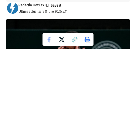
Redacţia HotFax
Ultima actualizare 8 iulie 2026 5:11
Djokovic vs. Sinner: Duelul de la Wimbledon
care a captivat lumea tenisului
Într-o semifinală incendiară, Novak Djokovic se va confrunta