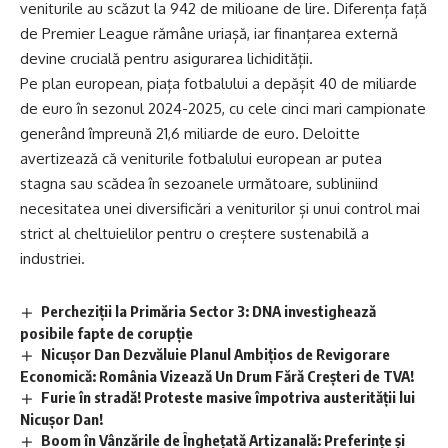
veniturile au scăzut la 942 de milioane de lire. Diferența față
de Premier League rămâne uriașă, iar finanțarea externă
devine crucială pentru asigurarea lichidității.
Pe plan european, piața fotbalului a depășit 40 de miliarde
de euro în sezonul 2024-2025, cu cele cinci mari campionate
generând împreună 21,6 miliarde de euro. Deloitte
avertizează că veniturile fotbalului european ar putea
stagna sau scădea în sezoanele următoare, subliniind
necesitatea unei diversificări a veniturilor și unui control mai
strict al cheltuielilor pentru o creștere sustenabilă a
industriei.
Percheziții la Primăria Sector 3: DNA investighează
posibile fapte de corupție
Nicuşor Dan Dezvăluie Planul Ambițios de Revigorare
Economică: România Vizează Un Drum Fără Creșteri de TVA!
Furie în stradă! Proteste masive împotriva austerității lui
Nicușor Dan!
Boom în Vânzările de Înghețată Artizanală: Preferințe și