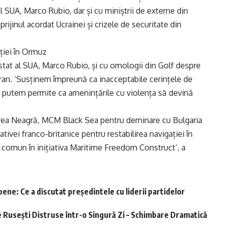
 SUA, Marco Rubio, dar și cu miniștrii de externe din
prijinul acordat Ucrainei și crizele de securitate din
ției în Ormuz
 stat al SUA, Marco Rubio, și cu omologii din Golf despre
an. ‘Susținem împreună ca inacceptabile cerințele de
u putem permite ca amenințările cu violența să devină
area Neagră, MCM Black Sea pentru deminare cu Bulgaria
iativei franco-britanice pentru restabilirea navigației în
 comun în inițiativa Maritime Freedom Construct’, a
ene: Ce a discutat președintele cu liderii partidelor
Rusești Distruse într-o Singură Zi – Schimbare Dramatică