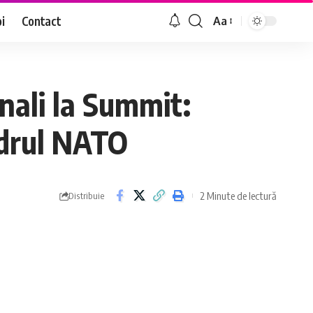
i
Contact
Aa
Font
Resizer
onali la Summit:
cadrul NATO
2 Minute de lectură
Distribuie