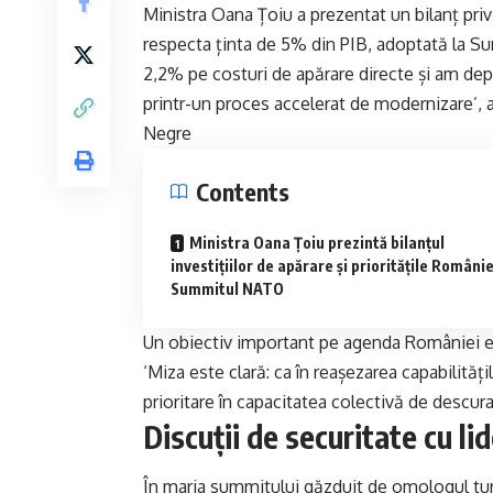
Ministra Oana Țoiu a prezentat un bilanț privi
respecta ținta de 5% din PIB, adoptată la Su
2,2% pe costuri de apărare directe și am dep
printr-un proces accelerat de modernizare’, a 
Negre
Contents
Ministra Oana Țoiu prezintă bilanțul
investițiilor de apărare și prioritățile Românie
Summitul NATO
Un obiectiv important pe agenda României est
‘Miza este clară: ca în reașezarea capabilităț
prioritare în capacitatea colectivă de descuraj
Discuții de securitate cu lid
În marja summitului găzduit de omologul tur