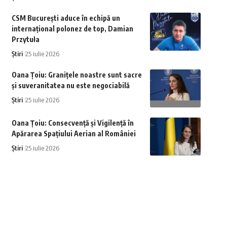
CSM București aduce în echipă un
internațional polonez de top, Damian
Przytuła
Știri
25 iulie 2026
Oana Țoiu: Granițele noastre sunt sacre
și suveranitatea nu este negociabilă
Știri
25 iulie 2026
Oana Țoiu: Consecvență și Vigilență în
Apărarea Spațiului Aerian al României
Știri
25 iulie 2026