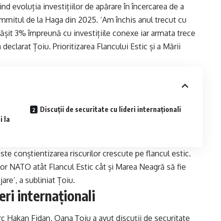
nd evoluția investițiilor de apărare în încercarea de a
mmitul de la Haga din 2025. ‘Am închis anul trecut cu
ășit 3% împreună cu investițiile conexe iar armata trece
declarat Țoiu. Prioritizarea Flancului Estic și a Mării
Discuții de securitate cu lideri internaționali
i la
e conștientizarea riscurilor crescute pe flancul estic.
ilor NATO atât Flancul Estic cât și Marea Neagră să fie
are’, a subliniat Țoiu.
eri internaționali
c Hakan Fidan, Oana Țoiu a avut discuții de securitate