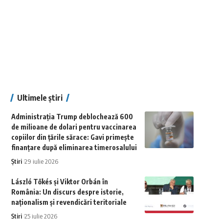
Ultimele știri
Administrația Trump deblochează 600
de milioane de dolari pentru vaccinarea
copiilor din țările sărace: Gavi primește
finanțare după eliminarea timerosalului
Știri
29 iulie 2026
László Tőkés și Viktor Orbán în
România: Un discurs despre istorie,
naționalism și revendicări teritoriale
Știri
25 iulie 2026