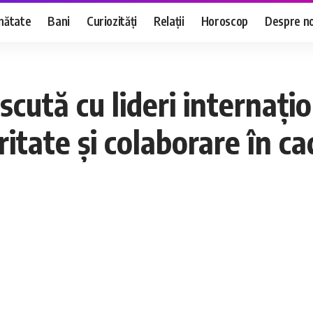
nătate
Bani
Curiozități
Relații
Horoscop
Despre no
scută cu lideri internați
uritate și colaborare în 