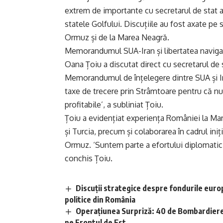
extrem de importante cu secretarul de stat al
statele Golfului. Discuțiile au fost axate pe s
Ormuz și de la Marea Neagră.
Memorandumul SUA-Iran și libertatea naviga
Oana Țoiu a discutat direct cu secretarul de
Memorandumul de înțelegere dintre SUA și Ir
taxe de trecere prin Strâmtoare pentru că n
profitabile’, a subliniat Țoiu.
Țoiu a evidențiat experiența României la M
și Turcia, precum și colaborarea în cadrul iniț
Ormuz. ‘Suntem parte a efortului diplomatic
conchis Țoiu.
Discuții strategice despre fondurile europ
politice din România
Operațiunea Surpriză: 40 de Bombardiere 
pe Frontul de Est