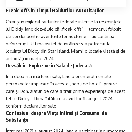
Freak-offs în Timpul Raidurilor Autorităților
Chiar și în mijlocul raidurilor federale intense la reședințele
lui Diddy, Jane dezvăluie că „freak-offs” – termenul folosit
de cei doi pentru aventurile lor nocturne – au continuat
neîntrerupt. Ultima astfel de întâlnire s-a petrecut la
locuința lui Diddy din Star Island, Miami, o locație vizată și de
autorități în martie 2024.
Dezvăluiri Explozive în Sala de Judecată
În a doua zi a mărturiei sale, Jane a enumerat numele
persoanelor implicate în aceste „nopți de hotel”, printre
care și Don, alături de care a trăit prima experiență de acest
fel cu Diddy. Ultima întâlnire a avut loc în august 2024,
conform declarațiilor sale.
Confesiuni despre Viața Intimă și Consumul de
Substanțe
Între mai 2021 și august 2024, Jane a participat la numeroase