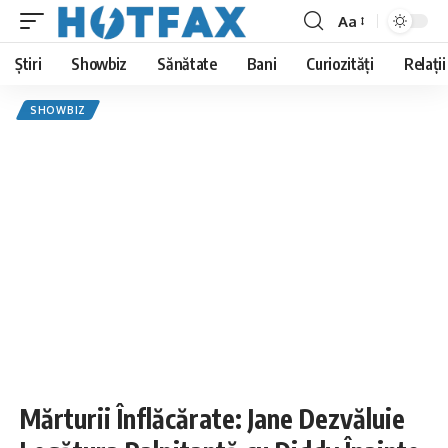
Aa
Font
Resizer
Știri
Showbiz
Sănătate
Bani
Curiozități
Relații
SHOWBIZ
Mărturii Înflăcărate: Jane Dezvăluie