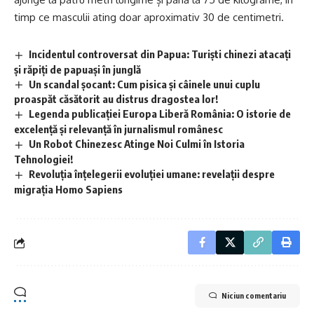
timp ce masculii ating doar aproximativ 30 de centimetri.
Incidentul controversat din Papua: Turiști chinezi atacați
și răpiți de papuași în junglă
Un scandal șocant: Cum pisica și câinele unui cuplu
proaspăt căsătorit au distrus dragostea lor!
Legenda publicației Europa Liberă România: O istorie de
excelență și relevanță în jurnalismul românesc
Un Robot Chinezesc Atinge Noi Culmi în Istoria
Tehnologiei!
Revoluția înțelegerii evoluției umane: revelații despre
migrația Homo Sapiens
Niciun comentariu