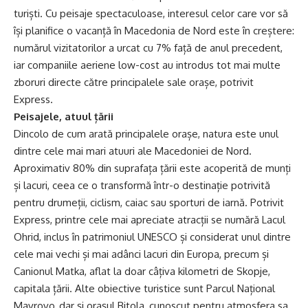
turiști. Cu peisaje spectaculoase, interesul celor care vor să
își planifice o vacanță în Macedonia de Nord este în creștere:
numărul vizitatorilor a urcat cu 7% față de anul precedent,
iar companiile aeriene low-cost au introdus tot mai multe
zboruri directe către principalele sale orașe, potrivit
Express.
Peisajele, atuul țării
Dincolo de cum arată principalele orașe, natura este unul
dintre cele mai mari atuuri ale Macedoniei de Nord.
Aproximativ 80% din suprafața țării este acoperită de munți
și lacuri, ceea ce o transformă într-o destinație potrivită
pentru drumeții, ciclism, caiac sau sporturi de iarnă. Potrivit
Express, printre cele mai apreciate atracții se numără Lacul
Ohrid, inclus în patrimoniul UNESCO și considerat unul dintre
cele mai vechi și mai adânci lacuri din Europa, precum și
Canionul Matka, aflat la doar câțiva kilometri de Skopje,
capitala țării. Alte obiective turistice sunt Parcul Național
Mavrovo, dar și orașul Bitola, cunoscut pentru atmosfera sa