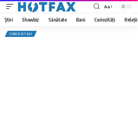
Aa
Font
Resizer
Știri
Showbiz
Sănătate
Bani
Curiozități
Relații
CURIOZITĂȚI