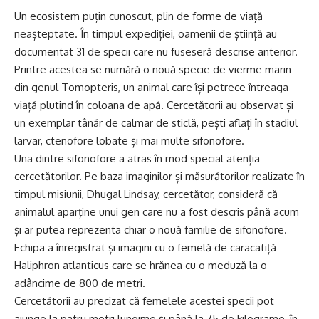
Un ecosistem puțin cunoscut, plin de forme de viață
neașteptate. În timpul expediției, oamenii de știință au
documentat 31 de specii care nu fuseseră descrise anterior.
Printre acestea se numără o nouă specie de vierme marin
din genul Tomopteris, un animal care își petrece întreaga
viață plutind în coloana de apă. Cercetătorii au observat și
un exemplar tânăr de calmar de sticlă, pești aflați în stadiul
larvar, ctenofore lobate și mai multe sifonofore.
Una dintre sifonofore a atras în mod special atenția
cercetătorilor. Pe baza imaginilor și măsurătorilor realizate în
timpul misiunii, Dhugal Lindsay, cercetător, consideră că
animalul aparține unui gen care nu a fost descris până acum
și ar putea reprezenta chiar o nouă familie de sifonofore.
Echipa a înregistrat și imagini cu o femelă de caracatiță
Haliphron atlanticus care se hrănea cu o meduză la o
adâncime de 800 de metri.
Cercetătorii au precizat că femelele acestei specii pot
ajunge la patru metri lungime și până la 75 de kilograme, în