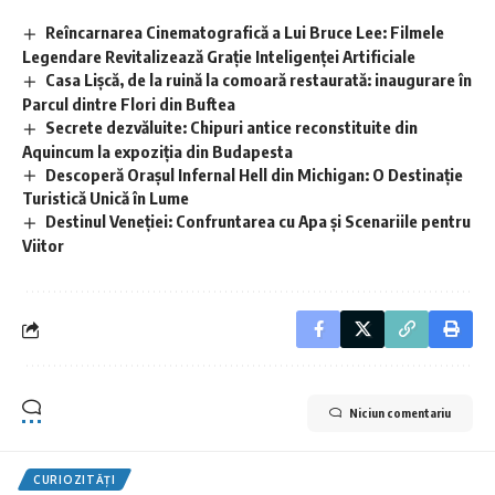
Reîncarnarea Cinematografică a Lui Bruce Lee: Filmele
Legendare Revitalizează Grație Inteligenței Artificiale
Casa Lișcă, de la ruină la comoară restaurată: inaugurare în
Parcul dintre Flori din Buftea
Secrete dezvăluite: Chipuri antice reconstituite din
Aquincum la expoziția din Budapesta
Descoperă Orașul Infernal Hell din Michigan: O Destinație
Turistică Unică în Lume
Destinul Veneției: Confruntarea cu Apa și Scenariile pentru
Viitor
Niciun comentariu
CURIOZITĂȚI