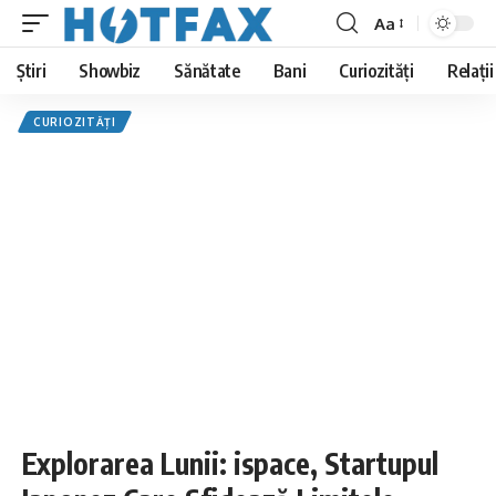
Aa
Font
Resizer
Știri
Showbiz
Sănătate
Bani
Curiozități
Relații
CURIOZITĂȚI
Explorarea Lunii: ispace, Startupul