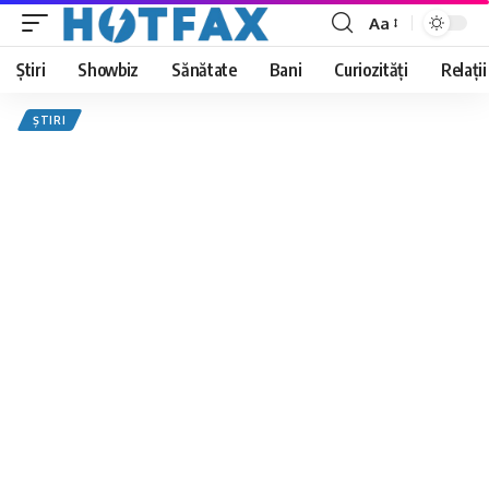
Aa
Font
Resizer
Știri
Showbiz
Sănătate
Bani
Curiozități
Relații
ȘTIRI