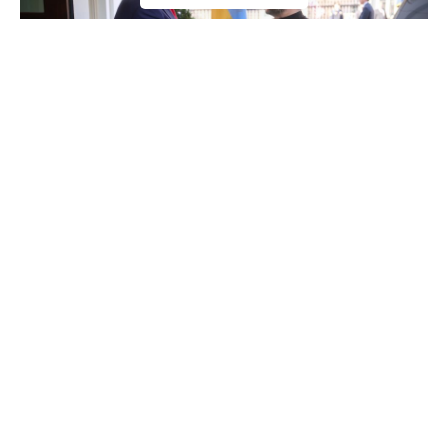
Incidentul diplomatic de la Ankara: Gafele lui
Trump și răspunsul ironic al lui Zelenski
Într-un moment tensionat din cadrul unei conferințe de
presă comune cu președintele ucrainean Volodimir Zelenski,
Donald Trump a făcut declarații care au stârnit controverse
și au generat confuzie. În mod neașteptat, liderul american
a afirmat că „Republica Islamică a Japoniei a atacat
portavionul american”, confundând Japonia cu Republica