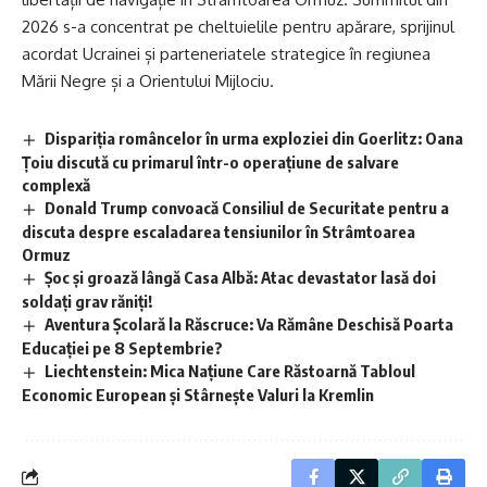
2026 s-a concentrat pe cheltuielile pentru apărare, sprijinul
acordat Ucrainei și parteneriatele strategice în regiunea
Mării Negre și a Orientului Mijlociu.
Dispariția româncelor în urma exploziei din Goerlitz: Oana
Țoiu discută cu primarul într-o operațiune de salvare
complexă
Donald Trump convoacă Consiliul de Securitate pentru a
discuta despre escaladarea tensiunilor în Strâmtoarea
Ormuz
Șoc și groază lângă Casa Albă: Atac devastator lasă doi
soldați grav răniți!
Aventura Școlară la Răscruce: Va Rămâne Deschisă Poarta
Educației pe 8 Septembrie?
Liechtenstein: Mica Națiune Care Răstoarnă Tabloul
Economic European și Stârnește Valuri la Kremlin