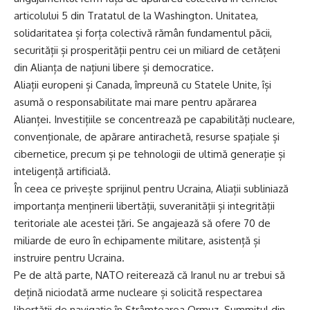
articolului 5 din Tratatul de la Washington. Unitatea,
solidaritatea și forța colectivă rămân fundamentul păcii,
securității și prosperității pentru cei un miliard de cetățeni
din Alianța de națiuni libere și democratice.
Aliații europeni și Canada, împreună cu Statele Unite, își
asumă o responsabilitate mai mare pentru apărarea
Alianței. Investițiile se concentrează pe capabilități nucleare,
convenționale, de apărare antirachetă, resurse spațiale și
cibernetice, precum și pe tehnologii de ultimă generație și
inteligență artificială.
În ceea ce privește sprijinul pentru Ucraina, Aliații subliniază
importanța menținerii libertății, suveranității și integrității
teritoriale ale acestei țări. Se angajează să ofere 70 de
miliarde de euro în echipamente militare, asistență și
instruire pentru Ucraina.
Pe de altă parte, NATO reiterează că Iranul nu ar trebui să
dețină niciodată arme nucleare și solicită respectarea
libertății de navigație în Strâmtoarea Ormuz. Summitul din