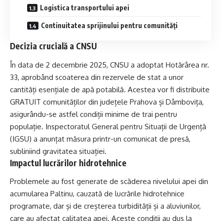
Logistica transportului apei
Continuitatea sprijinului pentru comunități
Decizia crucială a CNSU
În data de 2 decembrie 2025, CNSU a adoptat Hotărârea nr.
33, aprobând scoaterea din rezervele de stat a unor
cantități esențiale de apă potabilă. Acestea vor fi distribuite
GRATUIT comunităților din județele Prahova și Dâmbovița,
asigurându-se astfel condiții minime de trai pentru
populație. Inspectoratul General pentru Situații de Urgență
(IGSU) a anunțat măsura printr-un comunicat de presă,
subliniind gravitatea situației.
Impactul lucrărilor hidrotehnice
Problemele au fost generate de scăderea nivelului apei din
acumularea Paltinu, cauzată de lucrările hidrotehnice
programate, dar și de creșterea turbidității și a aluviunilor,
care au afectat calitatea apei. Aceste condiții au dus la