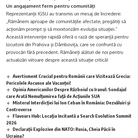
Un angajament ferm pentru comunități
Reprezentanții IGSU au transmis un mesaj de încredere:
„Rămânem aproape de comunitățile afectate, pregătiți să
acționăm prompt și să monitorizăm evoluția situației.”
Această intervenție rapidă oferă o rază de speranță pentru
locuitorii din Prahova și Dâmbovița, care se confruntă cu
provocări fără precedent. Rămâneți alături de noi pentru
actualizări viitoare despre această situație critică!
Avertisment Crucial pentru Românii care Vizitează Grecia:
Pericolele Ascunse ale Vacanței!
Opinia Americanilor Despre Războiul cu Iranul: Sondajul
care Arată Nemulțumirea față de Acțiunile SUA
Misterul Interdicției lui Ion Ceban în România: Dezvăluiri și
Controverse
Flavours Hub: Locația Incitantă a Search Evolution Summit
2026
Declarații Explozive din NATO: Rusia, Cheia Păcii în
Ucraina?