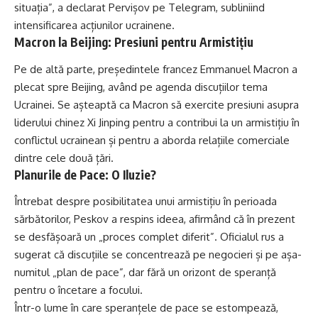
situația”, a declarat Pervișov pe Telegram, subliniind
intensificarea acțiunilor ucrainene.
Macron la Beijing: Presiuni pentru Armistițiu
Pe de altă parte, președintele francez Emmanuel Macron a
plecat spre Beijing, având pe agenda discuțiilor tema
Ucrainei. Se așteaptă ca Macron să exercite presiuni asupra
liderului chinez Xi Jinping pentru a contribui la un armistițiu în
conflictul ucrainean și pentru a aborda relațiile comerciale
dintre cele două țări.
Planurile de Pace: O Iluzie?
Întrebat despre posibilitatea unui armistițiu în perioada
sărbătorilor, Peskov a respins ideea, afirmând că în prezent
se desfășoară un „proces complet diferit”. Oficialul rus a
sugerat că discuțiile se concentrează pe negocieri și pe așa-
numitul „plan de pace”, dar fără un orizont de speranță
pentru o încetare a focului.
Într-o lume în care speranțele de pace se estompează,