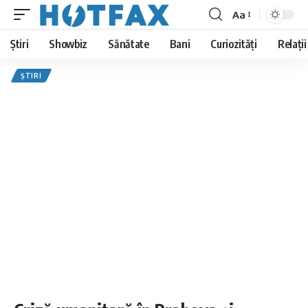
Aa
Font
Resizer
Știri
Showbiz
Sănătate
Bani
Curiozități
Relații
ȘTIRI