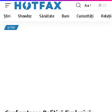
Aa
Font
Resizer
Știri
Showbiz
Sănătate
Bani
Curiozități
Relații
ȘTIRI