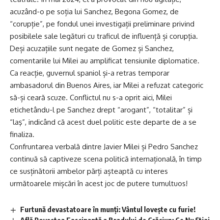
acuzând-o pe soția lui Sanchez, Begona Gomez, de
“corupție”, pe fondul unei investigații preliminare privind
posibilele sale legături cu traficul de influență și corupția.
Deși acuzațiile sunt negate de Gomez și Sanchez,
comentariile lui Milei au amplificat tensiunile diplomatice.
Ca reacție, guvernul spaniol și-a retras temporar
ambasadorul din Buenos Aires, iar Milei a refuzat categoric
să-și ceară scuze. Conflictul nu s-a oprit aici, Milei
etichetându-l pe Sanchez drept “arogant”, “totalitar” și
“laş”, indicând că acest duel politic este departe de a se
finaliza.
Confruntarea verbală dintre Javier Milei și Pedro Sanchez
continuă să captiveze scena politică internațională, în timp
ce susținătorii ambelor părți așteaptă cu interes
următoarele mișcări în acest joc de putere tumultuos!
Furtună devastatoare în munți: Vântul lovește cu furie!
Află Povestea Fascinantă a Bradului de Crăciun: Ce Nu Știai