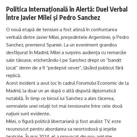
Politica Internațională în Alertă: Duel Verbal
Între Javier Milei și Pedro Sanchez
O nouă etapă de tensiuni a fost atinsă în confruntarea
verbală dintre Javier Milei, președintele Argentinei, și Pedro
Sanchez, premierul Spaniei. La un eveniment grandios
desfășurat în Madrid, Milei a surprins audiența cu remarcile
sale tăioase, etichetându-l pe Sanchez drept un “bandit
local” demn de a fi “pedepsit sever”, lăsând publicul fără
replică.
Acest incident a avut loc în cadrul Forumului Economic de la
Madrid, la doar un an după o altă dispută diplomatică
notabilă. În timp ce biroul lui Sanchez a ales tăcerea,
semnalele unei relații tot mai tensionate între cele două
națiuni sunt evidente.
Milei, o figură politică libertariană și fost analist TV, este
recunoscut pentru abordarea sa neortodoxă și ieșirile
teatrale. În mai 2024, el a provocat din nou agitație,