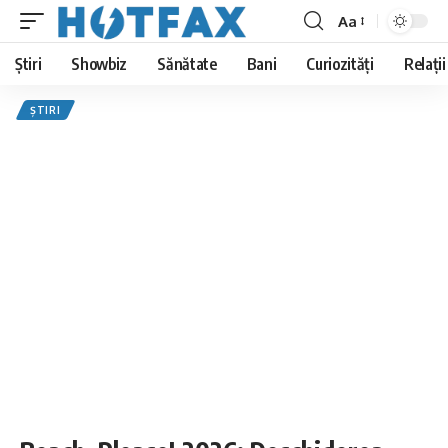
Aa
Font
Resizer
Știri
Showbiz
Sănătate
Bani
Curiozități
Relații
ȘTIRI