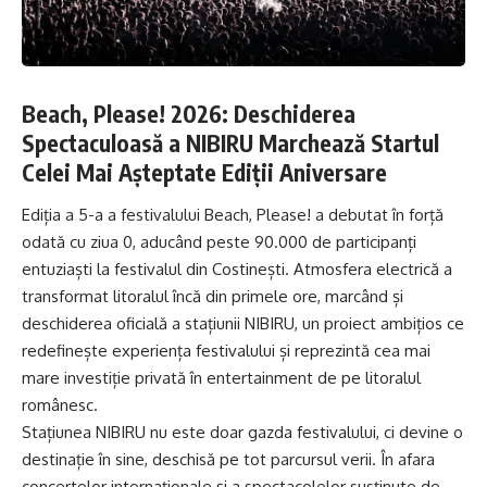
Beach, Please! 2026: Deschiderea
Spectaculoasă a NIBIRU Marchează Startul
Celei Mai Așteptate Ediții Aniversare
Ediția a 5-a a festivalului Beach, Please! a debutat în forță
odată cu ziua 0, aducând peste 90.000 de participanți
entuziaști la festivalul din Costinești. Atmosfera electrică a
transformat litoralul încă din primele ore, marcând și
deschiderea oficială a stațiunii NIBIRU, un proiect ambițios ce
redefinește experiența festivalului și reprezintă cea mai
mare investiție privată în entertainment de pe litoralul
românesc.
Stațiunea NIBIRU nu este doar gazda festivalului, ci devine o
destinație în sine, deschisă pe tot parcursul verii. În afara
concertelor internaționale și a spectacolelor susținute de