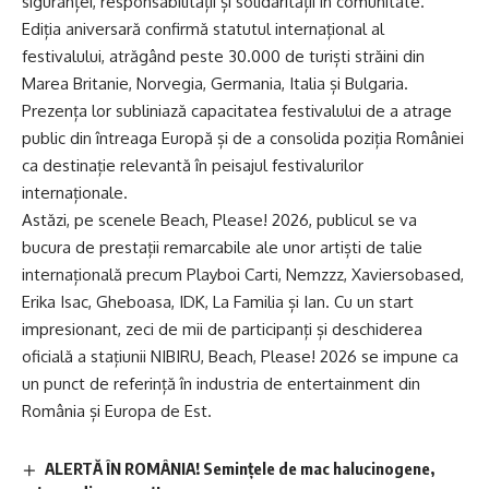
siguranței, responsabilității și solidarității în comunitate.
Ediția aniversară confirmă statutul internațional al
festivalului, atrăgând peste 30.000 de turiști străini din
Marea Britanie, Norvegia, Germania, Italia și Bulgaria.
Prezența lor subliniază capacitatea festivalului de a atrage
public din întreaga Europă și de a consolida poziția României
ca destinație relevantă în peisajul festivalurilor
internaționale.
Astăzi, pe scenele Beach, Please! 2026, publicul se va
bucura de prestații remarcabile ale unor artiști de talie
internațională precum Playboi Carti, Nemzzz, Xaviersobased,
Erika Isac, Gheboasa, IDK, La Familia și Ian. Cu un start
impresionant, zeci de mii de participanți și deschiderea
oficială a stațiunii NIBIRU, Beach, Please! 2026 se impune ca
un punct de referință în industria de entertainment din
România și Europa de Est.
ALERTĂ ÎN ROMÂNIA! Semințele de mac halucinogene,