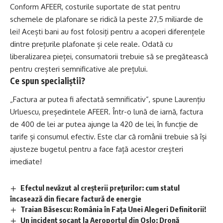
Conform AFEER, costurile suportate de stat pentru
schemele de plafonare se ridică la peste 27,5 miliarde de
lei! Acești bani au fost folosiți pentru a acoperi diferențele
dintre prețurile plafonate și cele reale. Odată cu
liberalizarea pieței, consumatorii trebuie să se pregătească
pentru creșteri semnificative ale prețului.
Ce spun specialiștii?
„Factura ar putea fi afectată semnificativ”, spune Laurențiu
Urluescu, președintele AFEER. Într-o lună de iarnă, factura
de 400 de lei ar putea ajunge la 420 de lei, în funcție de
tarife și consumul efectiv. Este clar că românii trebuie să își
ajusteze bugetul pentru a face față acestor creșteri
imediate!
Efectul nevăzut al creșterii prețurilor: cum statul
încasează din fiecare factură de energie
Traian Băsescu: România în Fața Unei Alegeri Definitorii!
Un incident șocant la Aeroportul din Oslo: Dronă