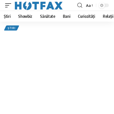
Aa
Font
Resizer
Știri
Showbiz
Sănătate
Bani
Curiozități
Relații
ȘTIRI