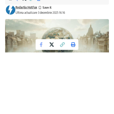
Redacţia HotFax
Ultima actualizare 3 decembrie 2025 16:16
2026: Anul în care lumea se va schimba
radical!
Se pregătește un cataclism global? Previziunile pentru 2026
sunt de-a dreptul îngrozitoare! Conform unui expert