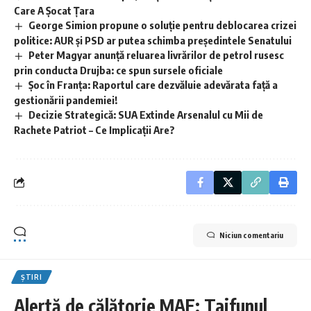
Care A Șocat Țara
George Simion propune o soluție pentru deblocarea crizei
politice: AUR și PSD ar putea schimba președintele Senatului
Peter Magyar anunță reluarea livrărilor de petrol rusesc
prin conducta Drujba: ce spun sursele oficiale
Șoc în Franța: Raportul care dezvăluie adevărata față a
gestionării pandemiei!
Decizie Strategică: SUA Extinde Arsenalul cu Mii de
Rachete Patriot – Ce Implicații Are?
Niciun comentariu
ȘTIRI
Alertă de călătorie MAE: Taifunul