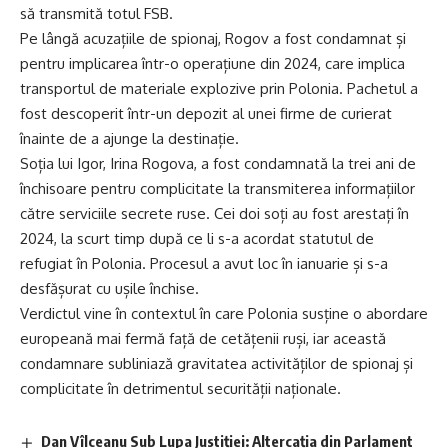
să transmită totul FSB.
Pe lângă acuzațiile de spionaj, Rogov a fost condamnat și
pentru implicarea într-o operațiune din 2024, care implica
transportul de materiale explozive prin Polonia. Pachetul a
fost descoperit într-un depozit al unei firme de curierat
înainte de a ajunge la destinație.
Soția lui Igor, Irina Rogova, a fost condamnată la trei ani de
închisoare pentru complicitate la transmiterea informațiilor
către serviciile secrete ruse. Cei doi soți au fost arestați în
2024, la scurt timp după ce li s-a acordat statutul de
refugiat în Polonia. Procesul a avut loc în ianuarie și s-a
desfășurat cu ușile închise.
Verdictul vine în contextul în care Polonia susține o abordare
europeană mai fermă față de cetățenii ruși, iar această
condamnare subliniază gravitatea activităților de spionaj și
complicitate în detrimentul securității naționale.
Dan Vîlceanu Sub Lupa Justiției: Altercația din Parlament