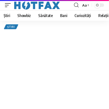
Aa
Font
Resizer
Știri
Showbiz
Sănătate
Bani
Curiozități
Relații
ȘTIRI